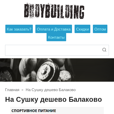
Перейти
к
контенту
Как заказать?
Оплата и Доставка
Скидки
Оптом
Контакты
Поиск:
Главная
»
На Сушку дешево Балаково
На Сушку дешево Балаково