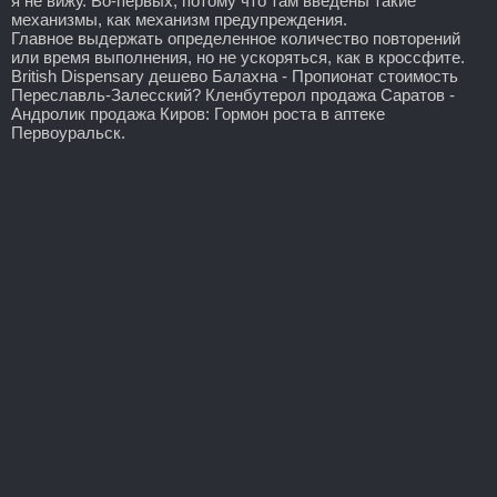
я не вижу. Во-первых, потому что там введены такие
механизмы, как механизм предупреждения.
Главное выдержать определенное количество повторений
или время выполнения, но не ускоряться, как в кроссфите.
British Dispensary дешево Балахна - Пропионат стоимость
Переславль-Залесский? Кленбутерол продажа Саратов -
Андролик продажа Киров: Гормон роста в аптеке
Первоуральск.