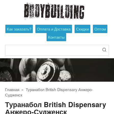
Перейти
к
контенту
Как заказать?
Оплата и Доставка
Скидки
Оптом
Контакты
Поиск:
Главная
»
Туранабол British Dispensary Анжеро-
Судженск
Туранабол British Dispensary
Анжеро-Судженск