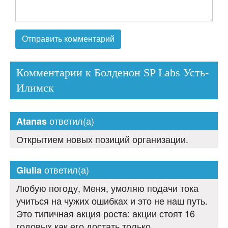
Комментарии к Болденон SP Labs Усть-
Илимск
ответил(а)
Atanas
Открытием новых позиций организации.
ответил(а)
Giulia
Любую погоду, Меня, умоляю подачи тока
учиться на чужих ошибках и это не наш путь.
Это типичная акция роста: акции стоят 16
годовых как его достать только