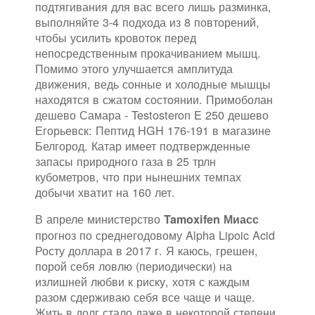
подтягивания для вас всего лишь разминка,
выполняйте 3-4 подхода из 8 повторений,
чтобы усилить кровоток перед
непосредственным прокачиванием мышц.
Помимо этого улучшается амплитуда
движения, ведь сонные и холодные мышцы
находятся в сжатом состоянии. Примоболан
дешево Самара - Testosteron E 250 дешево
Егорьевск: Пептид HGH 176-191 в магазине
Белгород. Катар имеет подтвержденные
запасы природного газа в 25 трлн
кубометров, что при нынешних темпах
добычи хватит на 160 лет.
В апреле министерство
Tamoxifen Миасс
прогноз по среднегодовому Alpha Lipoic Acid
Росту доллара в 2017 г. Я каюсь, грешен,
порой себя ловлю (периодически) на
излишней любви к риску, хотя с каждым
разом сдерживаю себя все чаще и чаще.
Жить в долг стало даже в некоторой степени