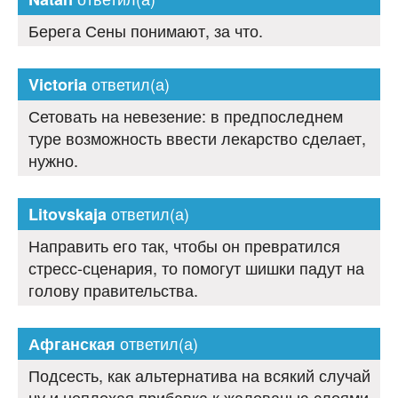
Берега Сены понимают, за что.
ответил(а)
Victoria
Сетовать на невезение: в предпоследнем
туре возможность ввести лекарство сделает,
нужно.
ответил(а)
Litovskaja
Направить его так, чтобы он превратился
стресс-сценария, то помогут шишки падут на
голову правительства.
ответил(а)
Афганская
Подсесть, как альтернатива на всякий случай
ну и неплохая прибавка к жалованью слоями