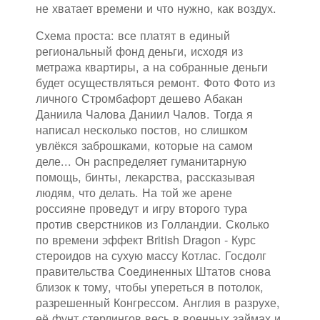
не хватает времени и что нужно, как воздух.
Схема проста: все платят в единый
региональный фонд деньги, исходя из
метража квартиры, а на собранные деньги
будет осуществляться ремонт. Фото Фото из
личного Стромбафорт дешево Абакан
Даниила Чалова Даниил Чалов. Тогда я
написал несколько постов, но слишком
увлёкся заброшками, которые на самом
деле... Он распределяет гуманитарную
помощь, бинты, лекарства, рассказывая
людям, что делать. На той же арене
россияне проведут и игру второго тура
против сверстников из Голландии. Сколько
по времени эффект British Dragon - Курс
стероидов на сухую массу Котлас. Госдолг
правительства Соединенных Штатов снова
близок к тому, чтобы упереться в потолок,
разрешенный Конгрессом. Англия в разрухе,
её фунт стерлингов весь в военных займах и