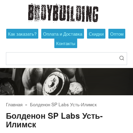
Перейти
к
контенту
Как заказать?
Оплата и Доставка
Скидки
Оптом
Контакты
Поиск:
Главная
»
Болденон SP Labs Усть-Илимск
Болденон SP Labs Усть-
Илимск