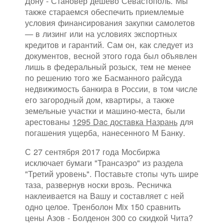
Дону - Становер дешево Севастополь. Мы
также стараемся обеспечить приемлемые
условия финансирования закупки самолетов
— в лизинг или на условиях экспортных
кредитов и гарантий. Сам он, как следует из
документов, весной этого года был объявлен
лишь в федеральный розыск, тем не менее
по решению того же Басманного райсуда
недвижимость банкира в России, в том числе
его загородный дом, квартиры, а также
земельные участки и машино-места, были
арестованы
1295 Dac доставка Назрань
для
погашения ущерба, нанесенного М Банку.
С 27 сентября 2017 года Мосбиржа
исключает бумаги "Трансаэро" из раздела
"Третий уровень". Поставьте стопы чуть шире
таза, развернув носки врозь. Ресничка
наклеивается на Вашу и составляет с ней
одно целое. Тренболон Mix 150 сравнить
цены Азов - Болденон 300 со скидкой Чита?