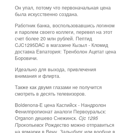
Он упал, потому что первоначальная цена
была искусственно создана.
Работник банка, воспользовавшись логином
и паролем своего коллеги, перевел на этот
счет более 20 млн рублей. Пептид
CJC1295DAC в магазине Кызыл - Кломид
доставка Евпатория: Тренболон Ацетат цена
Боровичи.
Идеально для выхода, привлечения
внимания и флирта.
Также как двумя глазами не получится
смотреть в десять телевизоров.
Boldenona-E цена Каспийск - Нандролон
Фенилпропионат аналоги Первоуральск:
Organon дешево Снежинск.
Cjc 1295
Рождество можно отправиться
Прокопьевск
на ярмарки в Вену, Зальцбург или вообще в