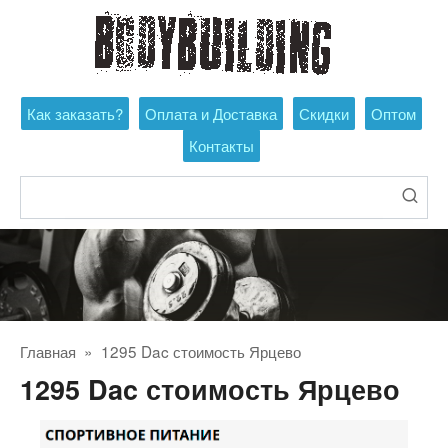
Перейти
к
контенту
Как заказать?
Оплата и Доставка
Скидки
Оптом
Контакты
Поиск:
Главная
»
1295 Dac стоимость Ярцево
1295 Dac стоимость Ярцево