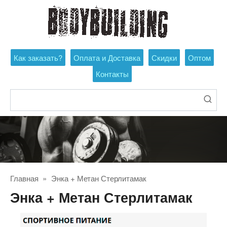
Перейти
к
контенту
Как заказать?
Оплата и Доставка
Скидки
Оптом
Контакты
Поиск:
Главная
»
Энка + Метан Стерлитамак
Энка + Метан Стерлитамак