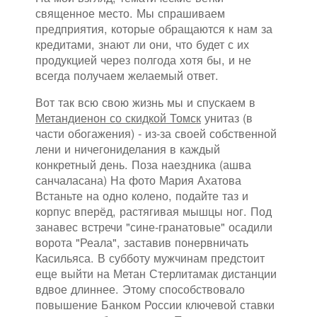
священное место. Мы спрашиваем
предприятия, которые обращаются к нам за
кредитами, знают ли они, что будет с их
продукцией через полгода хотя бы, и не
всегда получаем желаемый ответ.
Вот так всю свою жизнь мы и спускаем в
Метандиенон со скидкой Томск
унитаз (в
части обогажения) - из-за своей собственной
лени и ничегониделания в каждый
конкретный день. Поза наездника (ашва
санчаласана) На фото Мария Ахатова
Встаньте на одно колено, подайте таз и
корпус вперёд, растягивая мышцы ног. Под
занавес встречи "сине-гранатовые" осадили
ворота "Реала", заставив понервничать
Касильяса. В субботу мужчинам предстоит
еще выйти на Метан Стерлитамак дистанции
вдвое длиннее. Этому способствовало
повышение Банком России ключевой ставки