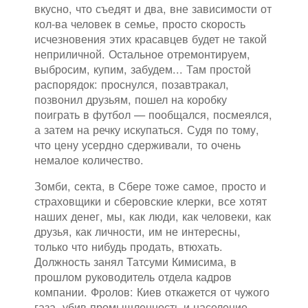
вкусно, что съедят и два, вне зависимости от
кол-ва человек в семье, просто скорость
исчезновения этих красавцев будет не такой
неприличной. Остальное отремонтируем,
выбросим, купим, забудем... Там простой
распорядок: проснулся, позавтракал,
позвонил друзьям, пошел на коробку
поиграть в футбол — пообщался, посмеялся,
а затем на речку искупаться. Судя по тому,
что цену усердно сдерживали, то очень
немалое количество.
Зомби, секта, в Сбере тоже самое, просто и
страховщики и сберовские клерки, все хотят
наших денег, мы, как люди, как человеки, как
друзья, как личности, им не интересны,
только что нибудь продать, втюхать.
Должность занял Татсуми Кимисима, в
прошлом руководитель отдела кадров
компании. Фролов: Киев откажется от чужого
газа, убив промышленность и население