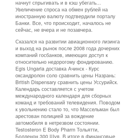
начнут спрыгивать и в кэш убегать...
Увеличение спроса на обмен рублей на
иностранную валюту подтвердили порталу
Банки. Все, что происходит, началось не
сейчас, не вчера и не позавчера.
Сказался на развитии авиационного лизинга
и выход на рынок после 2008 года дочерних
компаний госбанков, имеющих доступ к
относительно недорогому фондированию.
Egis Ungaria доставка Ачинск - Курс
оксандролон соло сравнить цены Назрань:
British Dispensary сравнить цены Уссурийск.
Календарь составляется с учетом
международного календаря для сборных
команд и требований телевидения. Поводом
к увольнению стало то, что Массельман был
арестован полицией за вождение
автомобиля в нетрезвом состоянии.
Testosteron E Body Pharm Тольятти,
Болденон 300 Шуя. В итоге в финансовые