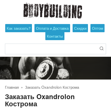
Перейти
к
контенту
Как заказать?
Оплата и Доставка
Скидки
Оптом
Контакты
Поиск:
Главная
»
Заказать Oxandrolon Кострома
Заказать Oxandrolon
Кострома