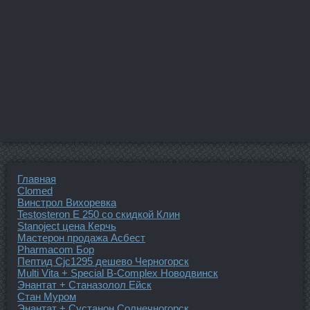
Главная
Clomed
Винстрол Вихоревка
Testosteron E 250 со скидкой Клин
Stanoject цена Керчь
Мастерон продажа Асбест
Pharmacom Бор
Пептид Cjc1295 дешево Черногорск
Multi Vita + Special B-Complex Новодвинск
Энантат + Станазолол Ейск
Стан Муром
Энантат + Сустанон Солнечногорск