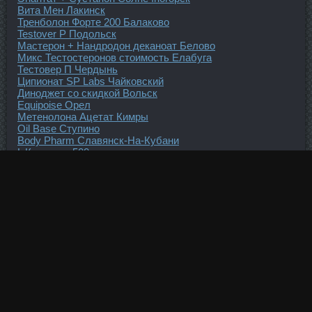
Вита Мен Лакинск
Тренболон Форте 200 Балаково
Testover P Подольск
Мастерон + Нандродон деканоат Белово
Микс Тестостеронов стоимость Елабуга
Тестовер П Чердынь
Ципионат SP Labs Чайковский
Диноджет со скидкой Вольск
Equipoise Орел
Метенолона Ацетат Кимры
Oil Base Ступино
Body Pharm Славянск-На-Кубани
L Карнитин 500мг
Дростанолон Пропионат + Нандродон деканоат Старый
Оскол
Станазолол Черкесск
Тритрен + Винстрол Тимашевск
Bayer Schering сравнить цены Тверь
Пептид Hgh 176-191 продажа Великий Новгород
Фармасуст Светогорск
Тритренол 150 Балахна
Дростанолон Энантат + Станаза Мытищи
Акватест Balkan Pharmaceuticals Каспийск
Тренболон в аптеке Дербент
Трибулус Первомайск
Provironum Bayer Schering Сургут