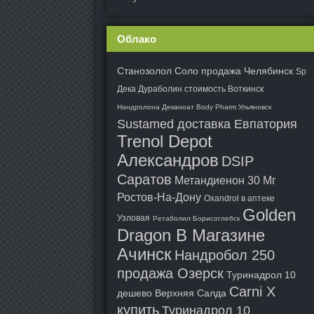
Облако
Станозолол Соло продажа Челябинск
Sp
Дека Дураболин стоимость Воткинск
Нандролона Деканоат Body Pharm Ульяновск
Sustamed доставка Евпатория
Trenol Depot
Александров
DSIP
Саратов
Метандиенон 30 Мг
Ростов-На-Дону
Oxandrol в аптеке
Golden
Узловая
Ретаболил Борисоглебск
Dragon В Магазине
Ачинск
Нандробол 250
продажа Озерск
Туринадрол 10
Carni X
дешево Верхняя Салда
купить
Туринадрол 10