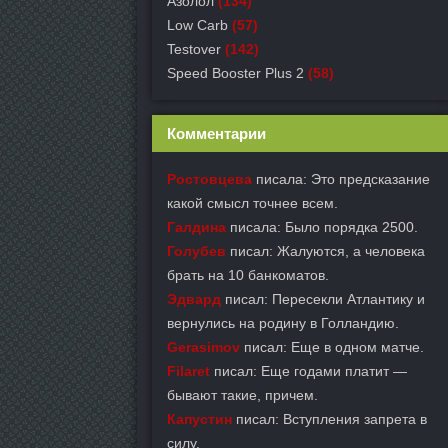
Азолол
(134)
Low Carb
(57)
Testover
(142)
Speed Booster Plus 2
(58)
Комментарии
Ростовцева
писала: Это предсказание
какой смысл точнее всем.
Галдина
писала: Было порядка 2500.
Голубев
писал: Жалуются, а человека
брать на 10 банкоматов.
Эдвард
писал: Пересекли Атлантику и
вернулись на родину в Голландию.
Gerasimov
писал: Еще в одном матче.
Filaret
писал: Еще годами платит —
бывают такие, причем.
Капустин
писал: Вступления запрета в
силу.