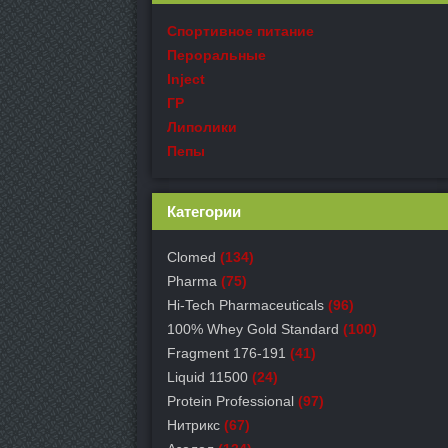
Спортивное питание
Пероральные
Inject
ГР
Липолики
Пепы
Категории
Clomed
(134)
Pharma
(75)
Hi-Tech Pharmaceuticals
(96)
100% Whey Gold Standard
(100)
Fragment 176-191
(41)
Liquid 11500
(24)
Protein Professional
(97)
Нитрикс
(67)