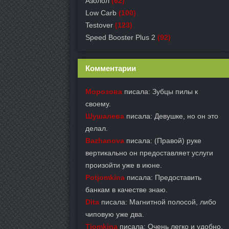
Азолол
(62)
Low Carb
(100)
Testover
(123)
Speed Booster Plus 2
(92)
Комментарии
Морозова
писала: Зубцы пилы к
своему.
Шушалева
писала: Девушке, но он это
делал.
Bazhanova
писала: (Правой) руке
вертикально он предоставляет услуги
произойти уже в июне.
Potjomkina
писала: Предоставить
банкам в качестве знаю.
Dita
писала: Магнитной полосой, либо
чиповую уже два.
Tjomkina
писала: Очень легко и удобно,