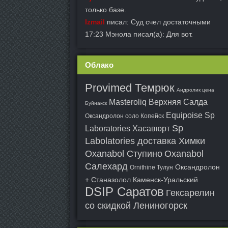
только базе.
Izmail
писал: Суд счел достаточными
17:23 Мэнола писал(а): Для вот.
Облако
Provimed Темрюк
Андролик цена
Masteroliq Верхняя Салда
Буйнакск
Equipoise Sp
Оксандролон соло Копейск
Sp
Laboratories Хасавюрт
Labolatories доставка Химки
Oxanabol Ступино
Oxanabol
Салехард
Оксандролон
Ornithine Тулун
+ Станазолол Каменск-Уральский
DSIP Саратов
Гексарелин
со скидкой Лениногорск