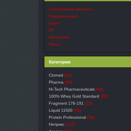
Спортивное питание
Пероральные
Inject
ГР
Липолики
Пепы
Категории
Clomed
(53)
Pharma
(85)
Hi-Tech Pharmaceuticals
(92)
100% Whey Gold Standard
(85)
Fragment 176-191
(23)
Liquid 11500
(56)
Protein Professional
(46)
Нитрикс
(131)