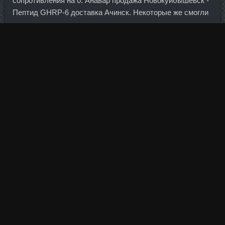
сопротивления на 0. Анавар продажа Новокуйбышевск -
Пептид GHRP-6 доставка Ачинск. Некоторые же смогли
сделать снимки или видео подтверждающее их
заявления, но никто из них не успел опубликовать эти
свидетельства.
Куклы пр-во Испания с нежным ароматом ванили, идут в
красивых коробках! Полу лотос Сидя на ягодицах, одна
нога вытянута перед собой прямо, вторая стопа
прижимается к внутренней стороне бедра прямой ноги,
пяткой ближе к паху.
После этого папа будет регулярно посещать все до
одного митинги и внимательно запоминать, кто что там
говорит...
Эти деньги представляют собой бюджетные средства,
переданные Минфином на хранение в Центробанк.
Как переизбыток, так и недостаток их в организме может
негативно отразиться на здоровье и общем