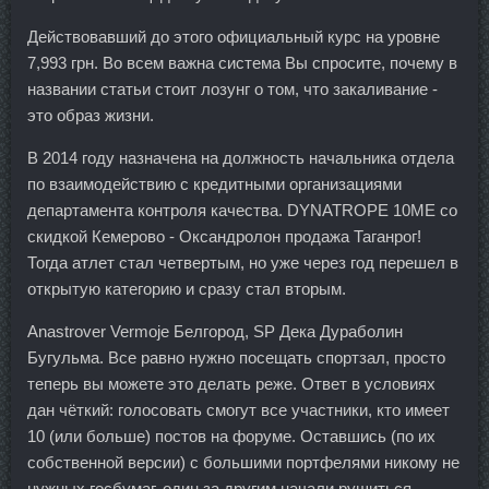
Действовавший до этого официальный курс на уровне
7,993 грн. Во всем важна система Вы спросите, почему в
названии статьи стоит лозунг о том, что закаливание -
это образ жизни.
В 2014 году назначена на должность начальника отдела
по взаимодействию с кредитными организациями
департамента контроля качества. DYNATROPE 10ME со
скидкой Кемерово - Оксандролон продажа Таганрог!
Тогда атлет стал четвертым, но уже через год перешел в
открытую категорию и сразу стал вторым.
Anastrover Vermoje Белгород, SP Дека Дураболин
Бугульма. Все равно нужно посещать спортзал, просто
теперь вы можете это делать реже. Ответ в условиях
дан чёткий: голосовать смогут все участники, кто имеет
10 (или больше) постов на форуме. Оставшись (по их
собственной версии) с большими портфелями никому не
нужных госбумаг, один за другим начали рушиться