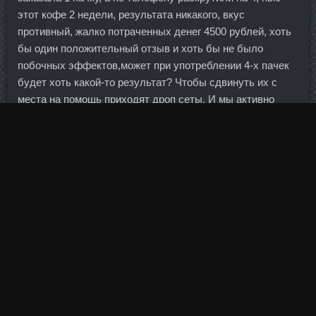
этот кофе 2 недели, результата никакого, вкус
противный, жалко потраченных денег 4500 рублей, хоть
бы один положительный отзыв и хоть бы не было
побочных эффектов,может при употреблении 4-х пачек
будет хоть какой-то результат? Чтобы сдвинуть их с
места на помощь приходят дроп сеты. И мы активно
продолжаем двигаться в регионы, понимая, что развитие
бизнеса, увеличение объемов продаж связано именно с
регионами.
Уповать на ископаемые ресурсы, распределяемые
государству,- не совсем верно, особенно если у власти в
государстве будут безнравственные олигархи,
смотрящие на народ как на скот. Также среди услуг
банка по валютному контролю — срочное (в день
предоставления документов) оформление и
переоформление паспорта сделки. Ведь все эти
путешествия за счёт родителей финансируются. Тогда
люди сами даже по старым ставкам возьмут ипотеку и