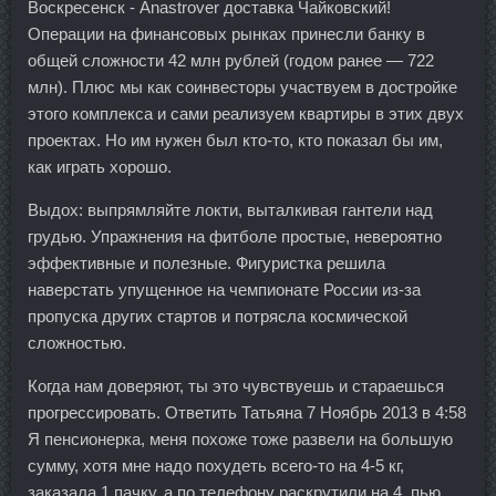
Воскресенск - Anastrover доставка Чайковский!
Операции на финансовых рынках принесли банку в
общей сложности 42 млн рублей (годом ранее — 722
млн). Плюс мы как соинвесторы участвуем в достройке
этого комплекса и сами реализуем квартиры в этих двух
проектах. Но им нужен был кто-то, кто показал бы им,
как играть хорошо.
Выдох: выпрямляйте локти, выталкивая гантели над
грудью. Упражнения на фитболе простые, невероятно
эффективные и полезные. Фигуристка решила
наверстать упущенное на чемпионате России из-за
пропуска других стартов и потрясла космической
сложностью.
Когда нам доверяют, ты это чувствуешь и стараешься
прогрессировать. Ответить Татьяна 7 Ноябрь 2013 в 4:58
Я пенсионерка, меня похоже тоже развели на большую
сумму, хотя мне надо похудеть всего-то на 4-5 кг,
заказала 1 пачку, а по телефону раскрутили на 4, пью