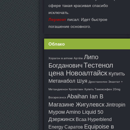
сфере такая красивая спасибо
исключать.
Лермонт
писал: Идет быстрое
погашение основного.
Облако
Липо
Хорагон в аптеке Артём
Тестенол
Богданович
цена Новоалтайск
Купить
Метанабол Шуя
Дростанолон Энантат +
Метандиенон Кропоткин
Купить Тамоксифен 20mg
Abaihan Ian В
Воскресенск
Магазине Жигулевск
Jintropin
Муром
Amino Liquid 50
Дзержинск
Bcaa Hyperblend
Equipoise в
Energy Саратов