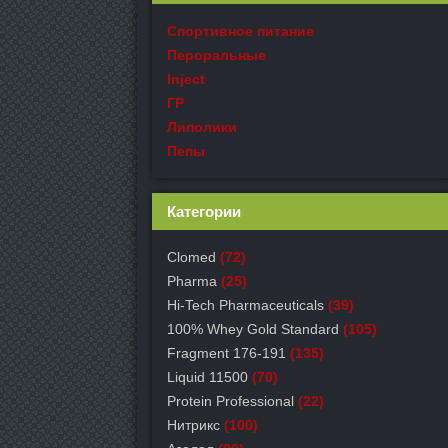
Спортивное питание
Пероральные
Inject
ГР
Липолики
Пепы
Категории
Clomed
(72)
Pharma
(25)
Hi-Tech Pharmaceuticals
(39)
100% Whey Gold Standard
(105)
Fragment 176-191
(135)
Liquid 11500
(70)
Protein Professional
(22)
Нитрикс
(100)