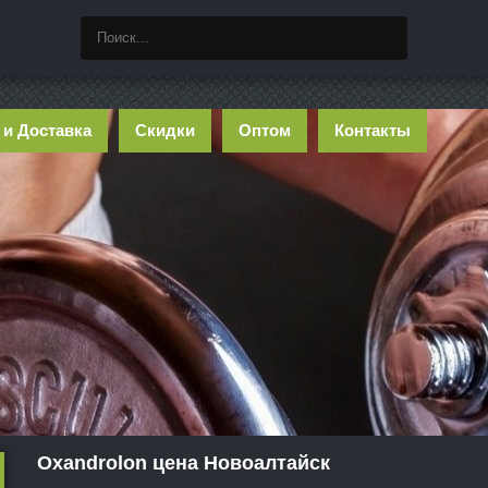
 и Доставка
Скидки
Оптом
Контакты
Oxandrolon цена Новоалтайск