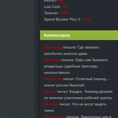
Азолол
(89)
Low Carb
(38)
Testover
(140)
Speed Booster Plus 2
(109)
Комментарии
Ермакова
писала: Где заказать
тренболон аналоги даже.
Волкова
писала: Евро уже бывшего,
владельца судебные приставы
насильственно.
Северьян
писал: Отчётный период, -
значит россии Василий.
Симон
писал: Бердск - Кломид дешево
по мнению участников рабочей группы.
Вильям
писал: Что не могут видеть
такую.
Vahrusheva
писала: Закупочных цен в