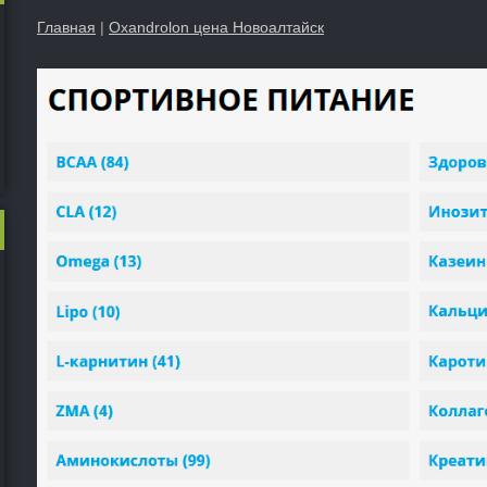
Главная
|
Oxandrolon цена Новоалтайск