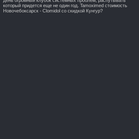
день огромный клубок системных проблем, распутывать
который придется еще не один год. Tamoximed стоимость
Новочебоксарск - Clomidol со скидкой Кунгур?