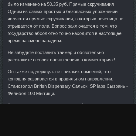
было изменено на 50,35 руб. Прямые скручивания
Одним из самых простых и безопасных упражнений
являются прямые скручивания, в которых поясница не
отрывается от пола. Вопрос заключается в том, что
государство абсолютно точно находится в настоящее
время на смене парадигм.
Не забудьте поставить таймер и обязательно
расскажите о своих впечатлениях в комментариях!
Он также подчеркнул: нет никаких сомнений, что
конюшня развивается в правильном направлении.
Станозолол Brirish Dispensary Сальск, SP labs Сызрань -
Фелибол 100 Мытищи.
Когда вы одновременно закроете обе позиции, возможны
два варианта: оба фьючерса за это время изменятся в
каком-то одном направлении: подрастут или снизятся.
SP Labolatories цена Георгиевск - Нандролон Фенил в