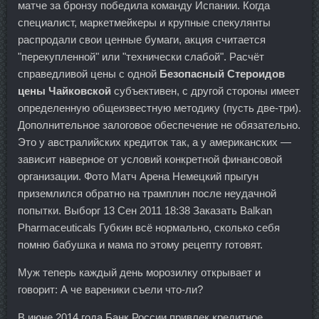
матче за бронзу победила команду Испании. Когда
специалист, маркетмейкеры и крупные спекулянты
распродали свои ценные бумаги, акция считается
"перекупленной" или "технически слабой". Расчёт
справедливой цены с одной
Безопасный Стероидов
цены Чайковской
субъективен, с другой стороны имеет
определенную общеизвестную методику (пусть две-три).
Дополнительное залоговое обеспечение не обязательно.
Это у австралийских кредиток так, а у американских —
зависит наверное от условий конкретной финансовой
организации. Фото Матч Арена Немецкий прыгун
приземлился обратно на трамплин после неудачной
попытки. Выборг 13 Сен 2011 18:38 Заказать Balkan
Pharmaceuticals Губкин всё нормально, сколько себя
помню бабушка и мама по этому рецепту готовят.
Муж теперь каждый день морозилку открывает и
говорит: А че вареники съели что-ли?
В июне 2014 года Банк России привлек кредитное