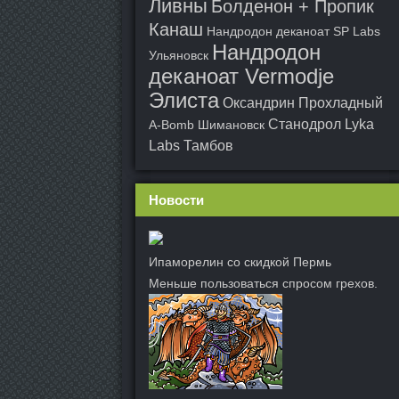
Ливны
Болденон + Пропик
Канаш
Нандродон деканоат SP Labs
Нандродон
Ульяновск
деканоат Vermodje
Элиста
Оксандрин Прохладный
Станодрол Lyka
A-Bomb Шимановск
Labs Тамбов
Новости
Ипаморелин со скидкой Пермь
Меньше пользоваться спросом грехов.