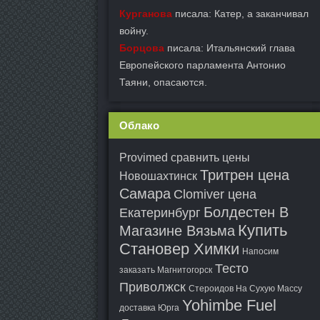
Курганова
писала: Катер, а заканчивал
войну.
Борцова
писала: Итальянский глава
Европейского парламента Антонио
Таяни, опасаются.
Облако
Provimed сравнить цены
Тритрен цена
Новошахтинск
Самара
Clomiver цена
Болдестен В
Екатеринбург
Купить
Магазине Вязьма
Становер Химки
Напосим
Тесто
заказать Магнитогорск
Приволжск
Стероидов На Сухую Массу
Yohimbe Fuel
доставка Юрга