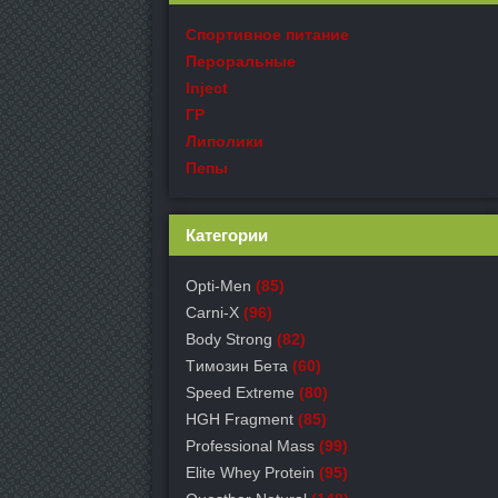
Спортивное питание
Пероральные
Inject
ГР
Липолики
Пепы
Категории
Opti-Men
(85)
Carni-X
(96)
Body Strong
(82)
Tимозин Бета
(60)
Speed Extreme
(80)
HGH Fragment
(85)
Professional Mass
(99)
Elite Whey Protein
(95)