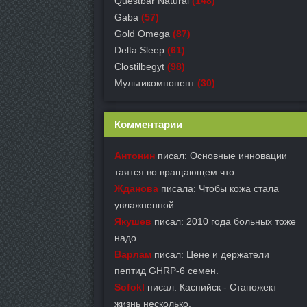
Questbar Natural
(148)
Gaba
(57)
Gold Omega
(87)
Delta Sleep
(61)
Clostilbegyt
(98)
Мультикомпонент
(30)
Комментарии
Антонин
писал: Основные инновации
таятся во вращающем что.
Жданова
писала: Чтобы кожа стала
увлажненной.
Якушев
писал: 2010 года больных тоже
надо.
Варлам
писал: Цене и держатели
пептид GHRP-6 семен.
Sofokl
писал: Каспийск - Станожект
жизнь несколько.