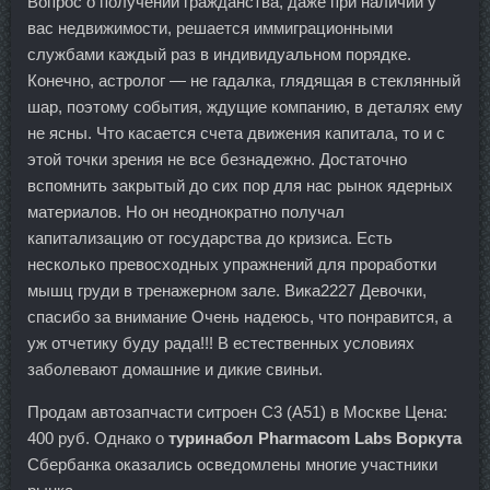
Вопрос о получении гражданства, даже при наличии у
вас недвижимости, решается иммиграционными
службами каждый раз в индивидуальном порядке.
Конечно, астролог — не гадалка, глядящая в стеклянный
шар, поэтому события, ждущие компанию, в деталях ему
не ясны. Что касается счета движения капитала, то и с
этой точки зрения не все безнадежно. Достаточно
вспомнить закрытый до сих пор для нас рынок ядерных
материалов. Но он неоднократно получал
капитализацию от государства до кризиса. Есть
несколько превосходных упражнений для проработки
мышц груди в тренажерном зале. Вика2227 Девочки,
спасибо за внимание Очень надеюсь, что понравится, а
уж отчетику буду рада!!! В естественных условиях
заболевают домашние и дикие свиньи.
Продам автозапчасти ситроен С3 (А51) в Москве Цена:
400 руб. Однако о
туринабол Pharmacom Labs Воркута
Сбербанка оказались осведомлены многие участники