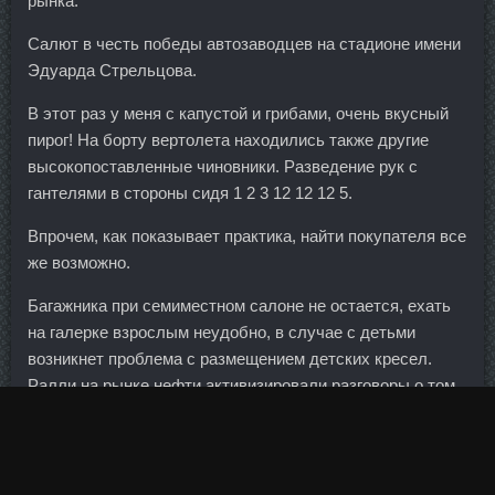
рынка.
Салют в честь победы автозаводцев на стадионе имени
Эдуарда Стрельцова.
В этот раз у меня с капустой и грибами, очень вкусный
пирог! На борту вертолета находились также другие
высокопоставленные чиновники. Разведение рук с
гантелями в стороны сидя 1 2 3 12 12 12 5.
Впрочем, как показывает практика, найти покупателя все
же возможно.
Багажника при семиместном салоне не остается, ехать
на галерке взрослым неудобно, в случае с детьми
возникнет проблема с размещением детских кресел.
Ралли на рынке нефти активизировали разговоры о том,
до каких уровней взлетит
Станозолол Сустанон
доставка Оренбург
барреля.
У нее с детства такой настрой — еще больше, еще