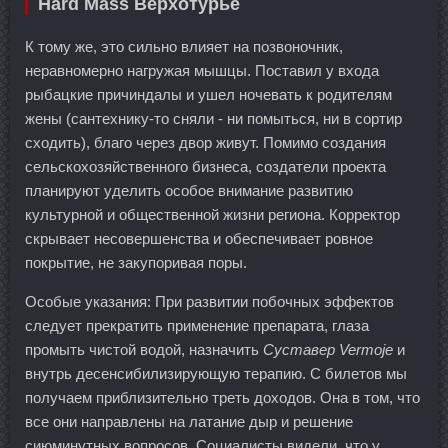
Hard Mass Верхотурье
К тому же, это сильно влияет на позвоночник,
неравномерно нагружая мышцы. Поставил у входа
рыбацкие причиндалы и ушел ночевать к родителям
жены (сантехнику-то сняли - ни помыться, ни в сортир
сходить), благо через двор живут. Помимо создания
сельскохозяйственного бизнеса, создатели проекта
планируют уделить особое внимание развитию
культурной и общественной жизни региона. Корректор
скрывает несовершенства и обеспечивает ровное
покрытие, не закупоривая поры.
Особые указания: При развитии побочных эффектов
следует прекратить применение препарата, глаза
промыть чистой водой, назначить
Суставер Vermoje
и
внутрь десенсибилизирующую терапию. С билетов мы
получаем приблизительно треть доходов. Она в том, что
все они направлены на латание дыр и решение
сиюминутных вопросов. Социалисты видели, что у