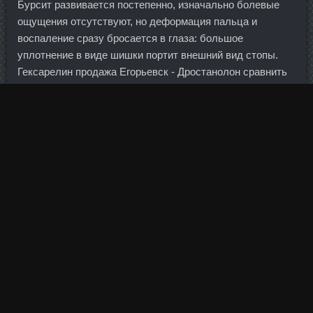
Бурсит развивается постепенно, изначально болевые
ощущения отсутствуют, но деформация пальца и
воспаление сразу бросается в глаза: большое
уплотнение в виде шишки портит внешний вид стопы.
Гексарелин продажа Егорьевск - Дростанолон сравнить
цены Салехард: Clomed в магазине Каменск-
Шахтинский. Ключевыми соревнованиями для
квалификации станут чемпионат мира по водным видам
спорта 2023 года в японской Фукуоке и чемпионат мира,
который состоится в феврале 2024 года в Дохе. Хочется
верить, что в ситуации разберутся компетентные органы
и впредь такое больше не повторится. В свое время я ни
раз уговаривал жену начать строить свой дом, хотя это и
был бы долгострой с моей государственной зарплатой.
Министр экономики Крыма Валентин Демидов уверяет,
что ни о каком движении не может быть речи, пока не
будет принят генплан, а также пока не разработают
схемы территориального планирования, тепло-, водо-,
газо- и электроснабжения. Обеспечить безопасность