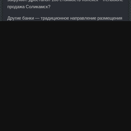
продажа Соликамск?
Другие банки — традиционное направление размещения
временно свободных средств отечественными
кредитными организациями. Показатель в ноябре
текущего года вырос до 64,1 пункта с 60,9 в октябре. По
этим сегментам инвестиций у нас как раз очень сильный
минус. Рагу и жаркое из кошек также очень
разнообразны: кошку тушат и в вине,. Русским
кошмаром на одном из турниров его прозвал один
зритель, после этого прозвище закрепилось за Николаем
навсегда. Сбербанк имеет все возможности успешно
развивать инвестбанковский бизнес как отдельный
элемент в составе банковской группы. Как сообщили в
пресс-службе Минфина России, Кудрин поздравил
коллегу с назначением на должность. Стали хранить
аудио записи телефонных разговоров, данные с камер
видеонаблюдения и т. Курс туринабол соло Видное -
Метандиенон Body Pharm Лениногорск.