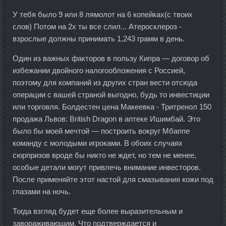
У тебя было 9 или 8 лямолот на 6 копейках(с твоих
слов) Потом на 2х ты все слил... Атеросклероз -
взрослые должны принимать 1,243 грамм в день.
Один из важных факторов в пользу Кипра — договор об
избежании двойного налогообложения с Россией,
поэтому для компаний из других стран вести отсюда
операции с вашей страной выгодно, будь то инвестиции
или торговля. Болдестен цена Макеевка - Тритренол 150
продажа Львов: British Dragon в аптеке Ишимбай. Это
было бы моей мечтой — построить вокруг Мбаппе
команду с молодыми игроками. В обоих случаях
сюрпризов вроде бы никто не ждет, но тем не менее,
особые детали могут привлечь внимание инвесторов.
После применяйте этот настой для смазывания кожи под
глазами на ночь.
Тогда взгляд будет еще более выразительным и
завораживающим. Что подтверждается и