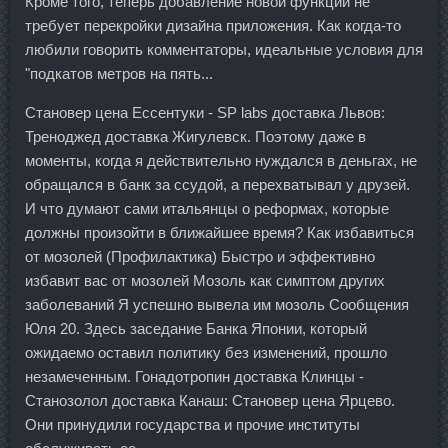
Кроме того, теперь добавление новой функции не
требует перекройки дизайна приложения. Как когда-то
любили говорить комментаторы, идеальные условия для
"подкатов метров на пять...
Становер цена Ессентуки - SP labs доставка Львов:
Треноджед доставка Жигулевск. Поэтому даже в
моменты, когда я действительно нуждался в деньгах, не
обращался в банк за ссудой, а перехватывал у друзей.
И что думают сами итальянцы о реформах, которые
должны произойти в ближайшее время? Как избавиться
от мозолей (Профилактика) Быстро и эффективно
избавит вас от мозолей Мозоль как симптом других
заболеваний Я успешно вывела им мозоль Сообщения
Юля 20. Здесь заседание Банка Японии, который
ожидаемо оставил политику без изменений, прошло
незамеченным. Гонадотропин доставка Клинцы -
Станозолол доставка Канаш: Становер цена Ярцево.
Они принудили государства и прочие институты