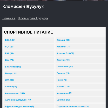
Кломифен Бузулук
Главная
|
Кломифен Бузулук