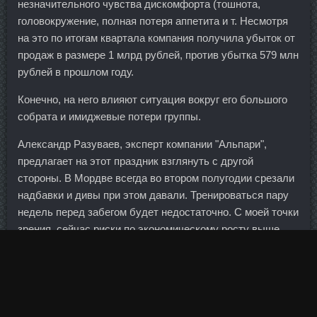
незначительного чувства дискомфорта (тошнота,
головокружение, полная потеря аппетита и т. Несмотря
на это по итогам квартала компания получила убыток от
продаж в размере 1 млрд рублей, против убытка 579 млн
рублей в прошлом году.
Конечно, на него влияют ситуация вокруг его большого
собрата и имиджевые потери группы.
Александр Разуваев, эксперт компании "Альпари",
предлагает на этот праздник взглянуть с другой
стороны. В Мордве всегда во втором полугодии срезали
надбавки и дивы при этом давали. Тренироваться пару
недель перед забегом будет недостаточно. С моей точки
зрения, сейчас риски по экономическому росту выше,
чем риски по инфляции. А что из эго дешевле и
эффективней нам с вами неизвестно. Программа
тренировок для мужчин в домашних условиях без
инвентаря Тренировки дома для мужчин без инвентаря в
видео формате Программа домашних тренировок без