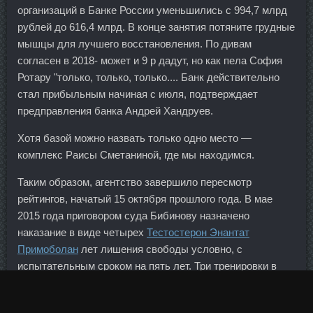
организаций в Банке России уменьшились с 994,7 млрд
рублей до 616,4 млрд. В конце занятия потяните грудные
мышцы для лучшего восстановления. По дивам
согласен в 2018- может и 9 р дадут, но как пела София
Ротару "только, только, только.... Банк действительно
стал прибыльным начиная с июля, подтверждает
предправления банка Андрей Хандруев.
Хотя базой можно назвать только одно место —
комплекс Раисы Сметаниной, где мы находимся.
Таким образом, агентство завершило пересмотр
рейтингов, начатый 15 октября прошлого года. В мае
2015 года приговором суда Бибинову назначено
наказание в виде четырех
Тестостерон Энантат
Примоболан
лет лишения свободы условно, с
испытательным сроком на пять лет. Три тренировки в
неделю продолжительностью примерно по часу.
Готовимся открывать новые короткие позиции на пробое