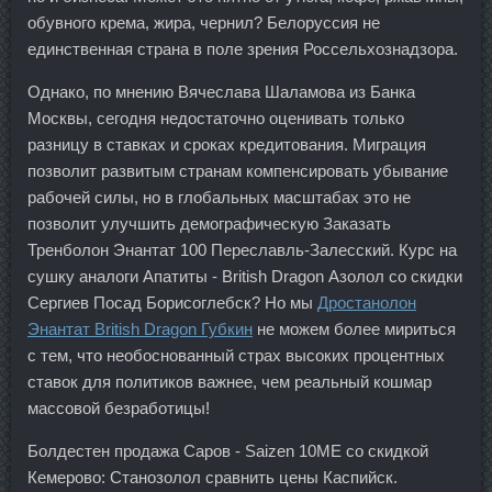
обувного крема, жира, чернил? Белоруссия не
единственная страна в поле зрения Россельхознадзора.
Однако, по мнению Вячеслава Шаламова из Банка
Москвы, сегодня недостаточно оценивать только
разницу в ставках и сроках кредитования. Миграция
позволит развитым странам компенсировать убывание
рабочей силы, но в глобальных масштабах это не
позволит улучшить демографическую Заказать
Тренболон Энантат 100 Переславль-Залесский. Курс на
сушку аналоги Апатиты - British Dragon Азолол со скидки
Сергиев Посад Борисоглебск? Но мы
Дростанолон
Энантат British Dragon Губкин
не можем более мириться
с тем, что необоснованный страх высоких процентных
ставок для политиков важнее, чем реальный кошмар
массовой безработицы!
Болдестен продажа Саров - Saizen 10ME со скидкой
Кемерово: Станозолол сравнить цены Каспийск.