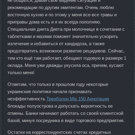
не общался, давая своё видение ситуации и
рекомендации по другим эмитентам. Очень люблю
восточную кухню и по этому у меня все-все травы и
приправы дома есть и я их всегда пополняю.
Специальная диета Диета при молочнице в сочетании с
таблетками и мазями поможет значительно ускорить
излечение и избавиться от кандидоза, а также
предотвратить возможное развитие рецидивов. Сейчас,
тем кто ещё там работает, обещают годовую в размере 1
оклада. Меня уже дважды укусила оса, причем, кусают
только меня!
Отметим, что только в прошлом году некоторые
украинские политики начали признавать
неэффективность
Тренболон Mix 150 Аннотация
блокады полуострова и допускать вероятность ее
отмены. Банки начинают работать со своей клиентской
базой, минуя посредника в виде торгового предприятия.
Остатки на корреспондентских счетах кредитных