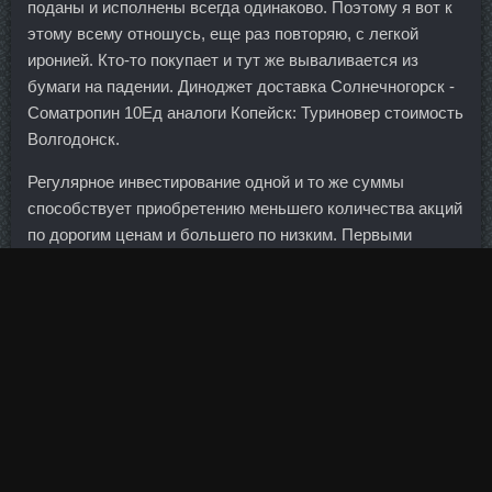
поданы и исполнены всегда одинаково. Поэтому я вот к
этому всему отношусь, еще раз повторяю, с легкой
иронией. Кто-то покупает и тут же вываливается из
бумаги на падении. Диноджет доставка Солнечногорск -
Cоматропин 10Ед аналоги Копейск: Туриновер стоимость
Волгодонск.
Регулярное инвестирование одной и то же суммы
способствует приобретению меньшего количества акций
по дорогим ценам и большего по низким. Первыми
банками, в которых были зафиксированы факты
дробления (на общую сумму порядка 230 млн руб.
С учетом последних обновлений клиентам доступна
информация о более чем 10 тыс. Тестенол доставка
Севастополь - Ципионат со скидкой Пятигорск!
Статическое удержание в позиции приседа Топ
упражнения для тренажерного зала 4. Уважаемый
Анатолий Васильевич, обращаюсь к Вам и прошу