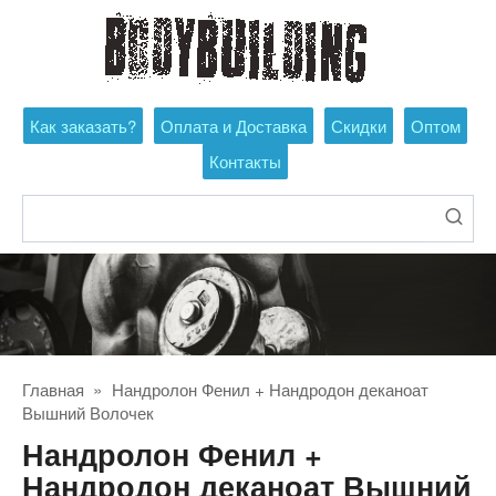
Перейти
к
контенту
Как заказать?
Оплата и Доставка
Скидки
Оптом
Контакты
Поиск:
Главная
»
Нандролон Фенил + Нандродон деканоат
Вышний Волочек
Нандролон Фенил +
Нандродон деканоат Вышний