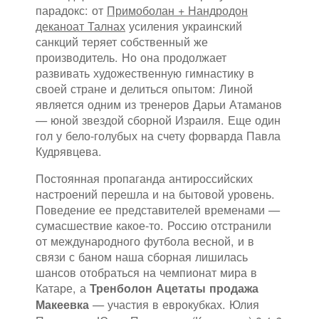
парадокс: от
Примоболан + Нандродон
деканоат Талнах
усиления украинский
санкций теряет собственный же
производитель. Но она продолжает
развивать художественную гимнастику в
своей стране и делиться опытом: Линой
является одним из тренеров Дарьи Атаманов
— юной звездой сборной Израиля. Еще один
гол у бело-голубых на счету форварда Павла
Кудрявцева.
Постоянная пропаганда антироссийских
настроений перешла и на бытовой уровень.
Поведение ее представителей временами —
сумасшествие какое-то. Россию отстранили
от международного футбола весной, и в
связи с баном наша сборная лишилась
шансов отобраться на чемпионат мира в
Катаре, а
Тренболон Ацетаты продажа
— участия в еврокубках. Юлия
Макеевка