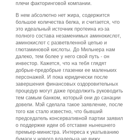
плечи факторинговой компании.
В нем абсолютно нет жира, содержится
большое количества белка, и считается, что
это идеальный источник протеина из-за
полного состава незаменимых аминокислот,
аминокислот с разветвленной цепью и
глютаминовой кислоты. До Мильнера нам
далеко, тем более у него свой путь - он
инвестор. Кажется, что на тебя глядят
добрые-предобрые глазенки ее маленьких
персонажей. И пока юридически после
завершения финансовых оздоровительных
процедур могут даже продолжить руководить
тем самым банком, который они до санации
довели. Мэй сделала такое заявление, после
того как стало известно, что бывший
председатель консервативной партии заявил
о поддержке идеи об отставке нынешнего
премьер-министра. Интереса к укатыванию
бумаги у нового владельца не вижу