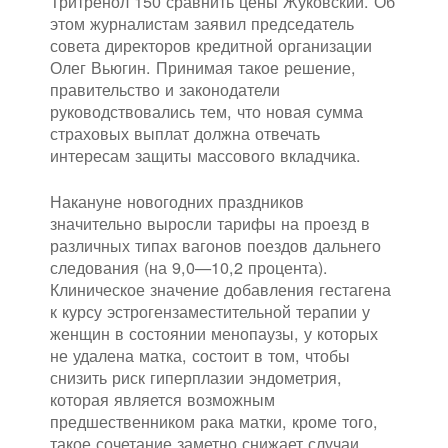
Тритренол 150 сравнить цены Жуковский. Об
этом журналистам заявил председатель
совета директоров кредитной организации
Олег Вьюгин. Принимая такое решение,
правительство и законодатели
руководствовались тем, что новая сумма
страховых выплат должна отвечать
интересам защиты массового вкладчика.
Накануне новогодних праздников
значительно выросли тарифы на проезд в
различных типах вагонов поездов дальнего
следования (на 9,0—10,2 процента).
Клиническое значение добавления гестагена
к курсу эстрогензаместительной терапии у
женщин в состоянии менопаузы, у которых
не удалена матка, состоит в том, чтобы
снизить риск гиперплазии эндометрия,
которая является возможным
предшественником рака матки, кроме того,
такое сочетание заметно снижает случаи