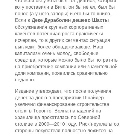
что если бы у кота был тот диагноз, который
коту поставили в Вите, он бы не ел, был бы
понос (а у него запоры) и его бы тошнило.
Если в
Деке Дураболин дешево Шахты
обслуживания крупных корпоративных
клиентов потенциал роста практически
исчерпан, то в других сегментах ситуация
выглядит более обнадеживающе. Наш
капитализм очень молод, свободные
средства, которые можно было бы потратить
на приобретение компании или значительной
доли компании, появились сравнительно
недавно.
Издание утверждает, что после получения
денег за долю в предприятии Шнайдер
увеличил финансирование строительства
отеля в Торонто. Волна нападений на
хранилища прокатилась по Северной
столице в 2009—2010 году. Риск неуплаты со
стороны покупателя полностью ложится на