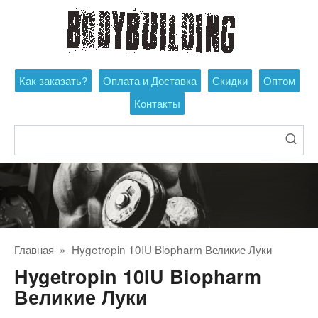
Перейти
к
контенту
Как заказать?
Оплата и Доставка
Скидки
Оптом
Контакты
Поиск:
Главная
»
Hygetropin 10IU Biopharm Великие Луки
Hygetropin 10IU Biopharm
Великие Луки