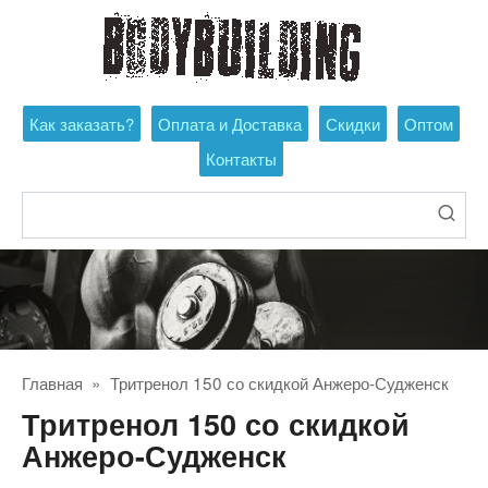
Перейти
к
контенту
Как заказать?
Оплата и Доставка
Скидки
Оптом
Контакты
Поиск:
Главная
»
Тритренол 150 со скидкой Анжеро-Судженск
Тритренол 150 со скидкой
Анжеро-Судженск