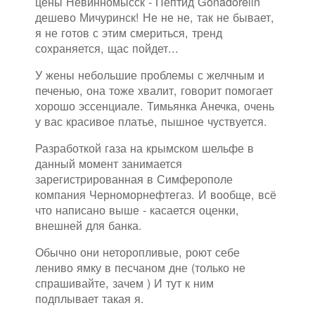
цены Невинномысск - Пептид Gonadorelin
дешево Мичуринск! Не не не, так не бывает,
я не готов с этим смериться, тренд
сохраняется, щас пойдет...
У жены небольшие проблемы с желчным и
печенью, она тоже хвалит, говорит помогает
хорошо эссенциале. Тимьянка Анечка, очень
у вас красивое платье, пышное чуствуется.
Разработкой газа на крымском шельфе в
данный момент занимается
зарегистрированная в Симферополе
компания Черноморнефтегаз. И вообще, всё
что написано выше - касается оценки,
внешней для банка.
Обычно они неторопливые, роют себе
лениво ямку в песчаном дне (только не
спрашивайте, зачем ) И тут к ним
подплывает такая я.