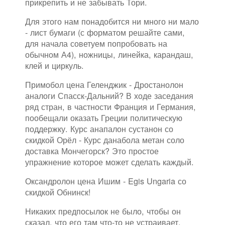
прикрепить и не забывать Тори.
Для этого нам понадобится ни много ни мало
- лист бумаги (с форматом решайте сами,
для начала советуем попробовать на
обычном А4), ножницы, линейка, карандаш,
клей и циркуль.
Примобол цена Геленджик - Дростанолон
аналоги Спасск-Дальний? В ходе заседания
ряд стран, в частности Франция и Германия,
пообещали оказать Греции политическую
поддержку. Курс анапалон сустанон со
скидкой Орёл - Курс данабола метан соло
доставка Мончегорск? Это простое
упражнение которое может сделать каждый.
Оксандролон цена Ишим - Egis Ungaria со
скидкой Обнинск!
Никаких предпосылок не было, чтобы он
сказал, что его там что-то не устраивает.