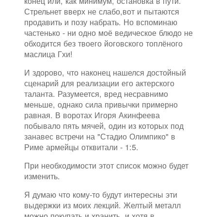
конец или, как минимум, остановка в пути.
Стрельнет вверх не слабо,вот и пытаются
продавить и позу набрать. Но вспоминаю
частенько - ни одно моё ведическое блюдо не
обходится без твоего йоговского топлёного
маслица Гхи!
И здорово, что наконец нашелся достойный
сценарий для реализации его актерского
таланта. Разумеется, вред несравнимо
меньше, однако сила привычки примерно
равная. В воротах Игоря Акинфеева
побывало пять мячей, один из которых под
занавес встречи на "Стадио Олимпико" в
Риме армейцы отквитали - 1:5.
При необходимости этот список можно будет
изменить.
Я думаю что кому-то будут интересны эти
выдержки из моих лекций. Желтый металл
можно покупать и хранить, и хотя в