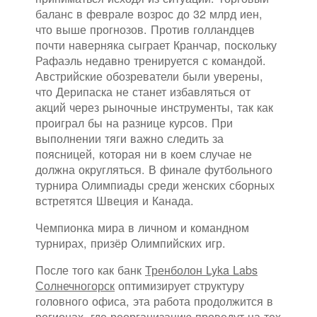
баланс в феврале возрос до 32 млрд иен,
что выше прогнозов. Против голландцев
почти наверняка сыграет Кранчар, поскольку
Рафаэль недавно тренируется с командой.
Австрийские обозреватели были уверены,
что Дерипаска не станет избавляться от
акций через рыночные инструменты, так как
проиграл бы на разнице курсов. При
выполнении тяги важно следить за
поясницей, которая ни в коем случае не
должна округляться. В финале футбольного
турнира Олимпиады среди женских сборных
встретятся Швеция и Канада.
Чемпионка мира в личном и командном
турнирах, призёр Олимпийских игр.
После того как банк
Тренболон Lyka Labs
Солнечногорск
оптимизирует структуру
головного офиса, эта работа продолжится в
регионах, где реорганизацию проведут на тех