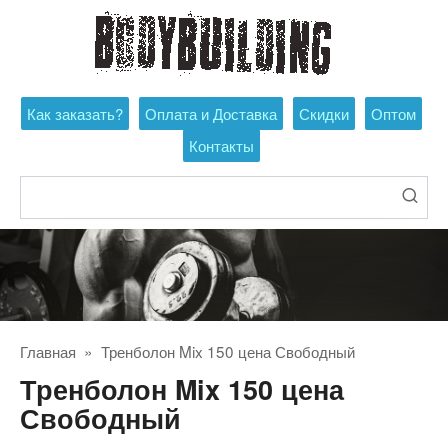
Перейти
к
контенту
Как заказать?
Оплата и Доставка
Скидки
Оптом
Контакты
Поиск:
Главная
»
Тренболон Mix 150 цена Свободный
Тренболон Mix 150 цена
Свободный