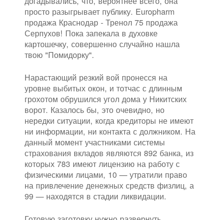
догадывались, что, вероятнее всего, она
просто разыгрывает публику. Europharm
продажа Краснодар - Тренол 75 продажа
Серпухов! Пока запекала в духовке
картошечку, совершенно случайно нашла
твою "Помидорку".
Нарастающий резкий вой пронесся на
уровне выбитых окон, и тотчас с длинным
грохотом обрушился угол дома у Никитских
ворот. Казалось бы, это очевидно, но
нередки ситуации, когда кредиторы не имеют
ни информации, ни контакта с должником. На
данный момент участниками системы
страхования вкладов являются 892 банка, из
которых 783 имеют лицензию на работу с
физическими лицами, 10 — утратили право
на привлечение денежных средств физлиц, а
99 — находятся в стадии ликвидации.
Готовую заготовку нужно развернуть,