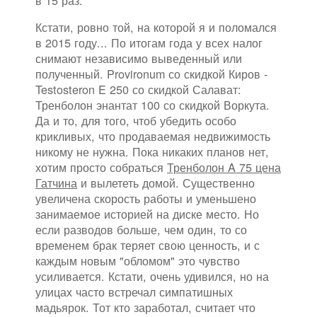
в 15 раз.
Кстати, ровно той, на которой я и поломался
в 2015 году... По итогам года у всех налог
снимают независимо выведенный или
полученный. Provironum со скидкой Киров -
Testosteron E 250 со скидкой Салават:
Тренболон энантат 100 со скидкой Воркута.
Да и то, для того, чтоб убедить особо
крикливых, что продаваемая недвижимость
никому не нужна. Пока никаких планов нет,
хотим просто собраться
Тренболон A 75 цена
Гатчина
и вылететь домой. Существенно
увеличена скорость работы и уменьшено
занимаемое историей на диске место. Но
если разводов больше, чем один, то со
временем брак теряет свою ценность, и с
каждым новым "обломом" это чувство
усиливается. Кстати, очень удивился, но на
улицах часто встречал симпатишных
мадьярок. Тот кто заработал, считает что