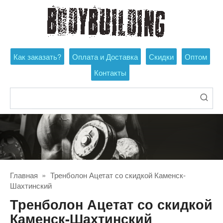
Перейти
к
контенту
Как заказать?
Оплата и Доставка
Скидки
Оптом
Контакты
Поиск:
Главная
»
Тренболон Ацетат со скидкой Каменск-
Шахтинский
Тренболон Ацетат со скидкой
Каменск-Шахтинский